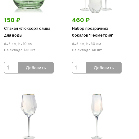
150
₽
460
₽
Стакан «Люксор» олива
Набор прозрачных
для воды
бокалов "Геометрия"
d=8 см, h=10 см
d=8 см, h=30 см
На складе 138 шт.
На складе 48 шт.
Добавить
Добавить