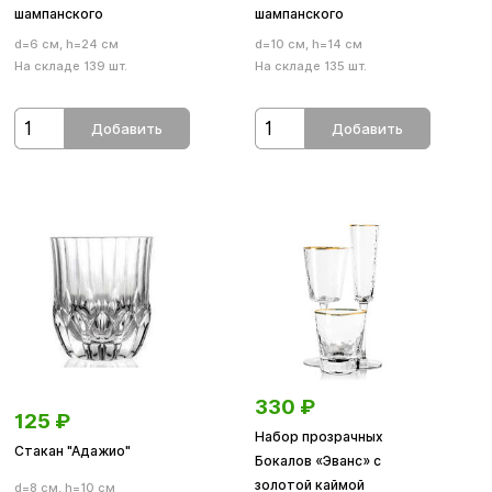
шампанского
шампанского
d=6 см, h=24 см
d=10 см, h=14 см
На складе 139 шт.
На складе 135 шт.
Добавить
Добавить
330
₽
125
₽
Набор прозрачных
Стакан "Адажио"
Бокалов «Эванс» с
золотой каймой
d=8 см, h=10 см