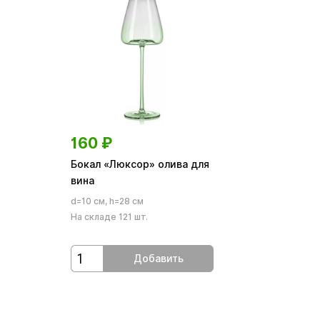
160
₽
Бокал «Люксор» олива для
вина
d=10 см, h=28 см
На складе 121 шт.
Добавить