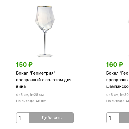
150
₽
160
₽
Бокал "Геометрия"
Бокал "Ге
прозрачный с золотом для
прозрачны
вина
шампанско
d=8 см, h=28 см
d=8 см, h=30
На складе 48 шт.
На складе 4
Добавить