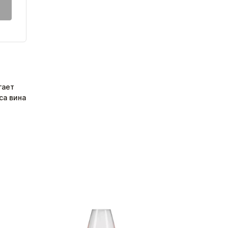
гает
са вина