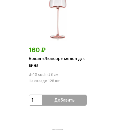
160
₽
Бокал «Люксор» мелон для
вина
d=10 см, h=28 см
На складе 128 шт.
Добавить