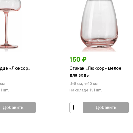
150
₽
дце «Люксор»
Стакан «Люксор» мелон
для воды
 см
d=8 см, h=10 см
1 шт.
На складе 131 шт.
Добавить
Добавить