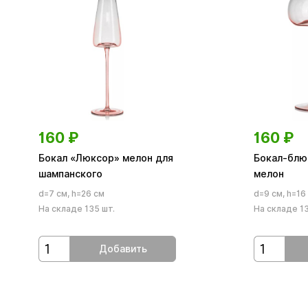
160
₽
160
₽
Бокал «Люксор» мелон для
Бокал-блю
шампанского
мелон
d=7 см, h=26 см
d=9 см, h=16
На складе 135 шт.
На складе 13
Добавить