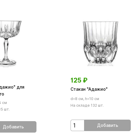
125
₽
дажио" для
Стакан "Адажио"
го
d=8 см, h=10 см
4 см
На складе 132 шт.
5 шт.
Добавить
Добавить