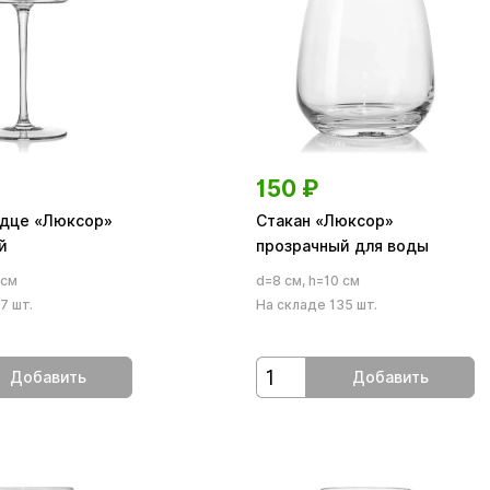
150
₽
дце «Люксор»
Стакан «Люксор»
й
прозрачный для воды
 см
d=8 см, h=10 см
7 шт.
На складе 135 шт.
Добавить
Добавить