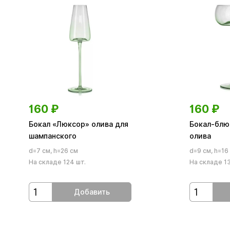
160
₽
160
₽
Бокал «Люксор» олива для
Бокал-блю
шампанского
олива
d=7 см, h=26 см
d=9 см, h=16
На складе 124 шт.
На складе 13
Добавить