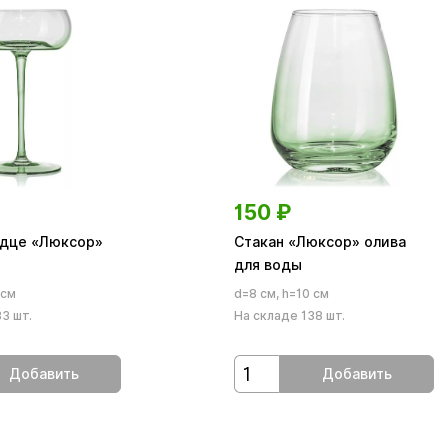
150
₽
дце «Люксор»
Стакан «Люксор» олива
для воды
 см
d=8 см, h=10 см
3 шт.
На складе 138 шт.
Добавить
Добавить