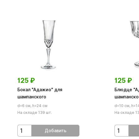
125
₽
125
₽
Бокал "Адажио" для
Блюдце "А
шампанского
шампанско
d=6 см, h=24 см
d=10 см, h=1
На складе 139 шт.
На складе 13
Добавить