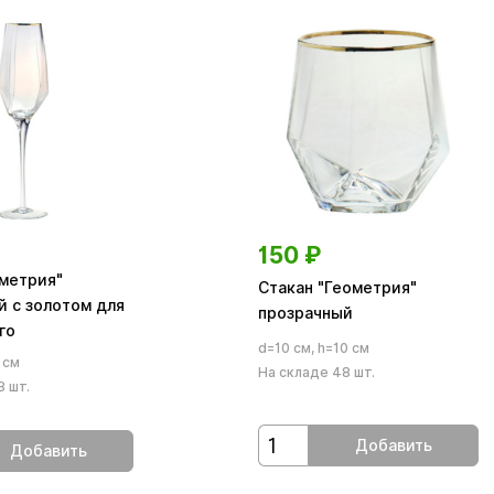
150
₽
ометрия"
Стакан "Геометрия"
й с золотом для
прозрачный
го
d=10 см, h=10 см
 см
На складе 48 шт.
8 шт.
Добавить
Добавить