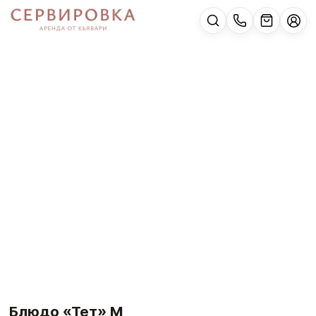
Блюдо «Тет» М