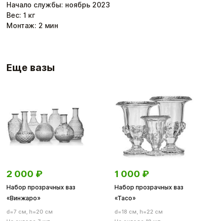
Начало службы: ноябрь 2023
Вес:
1
кг
Монтаж:
2
мин
Еще вазы
2 000
₽
1 000
₽
Набор прозрачных ваз
Набор прозрачных ваз
«Винжаро»
«Тасо»
d=7 см, h=20 см
d=18 см, h=22 см