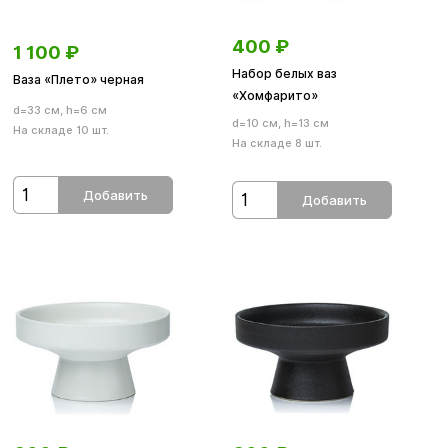
400
₽
1 100
₽
Набор белых ваз
Ваза «Плето» черная
«Хомфарито»
d=33 см, h=6 см
d=10 см, h=13 см
На складе 10 шт.
На складе 8 шт.
Добавить
Добавить