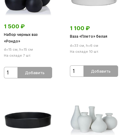
1 500
₽
1 100
₽
Набор черных ваз
Ваза «Плето» белая
«Рондо»
d=33 см, h=6 см
d=15 см, h=15 см
На складе 10 шт.
На складе 7 шт.
Добавить
Добавить