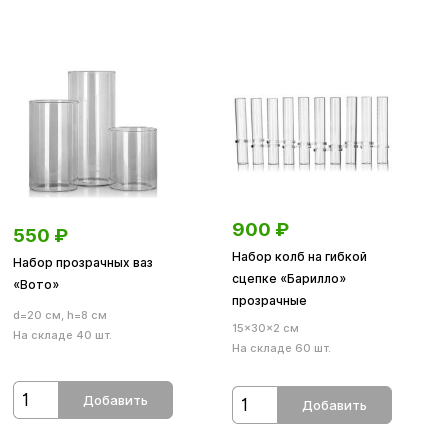
900
₽
550
₽
Набор колб на гибкой
Набор прозрачных ваз
сцепке «Барилло»
«Вото»
прозрачные
d=20 см, h=8 см
15×30×2 см
На складе 40 шт.
На складе 60 шт.
Добавить
Добавить